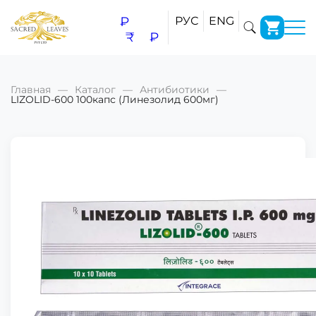
₽
РУС
ENG
₹
₽
Главная
Каталог
Антибиотики
LIZOLID-600 100капс (Линезолид 600мг)