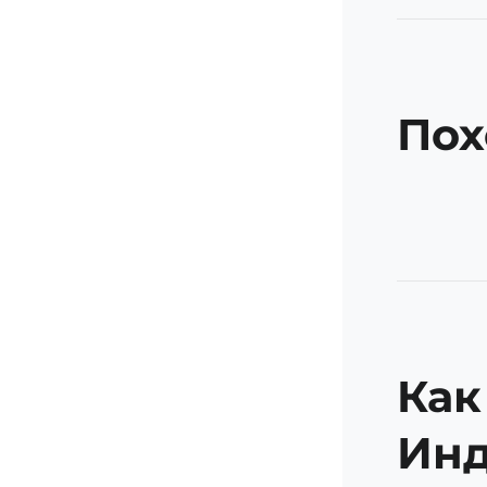
Пох
Как
Ин