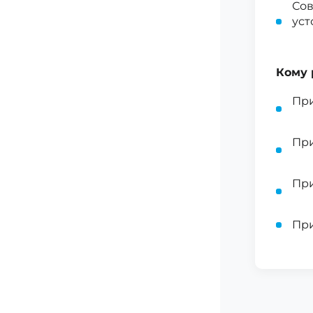
Сов
уст
Кому 
При
При
При
При