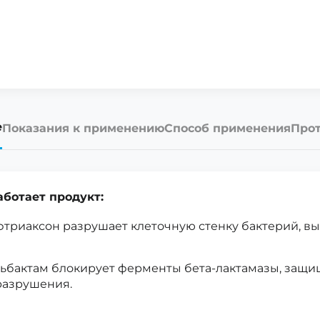
е
Показания к применению
Способ применения
Прот
аботает продукт:
триаксон разрушает клеточную стенку бактерий, вы
ьбактам блокирует ферменты бета-лактамазы, защи
разрушения.