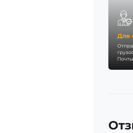
Для 
Отпра
грузо
Почты
Отз