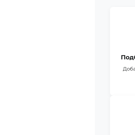
Под
Доба