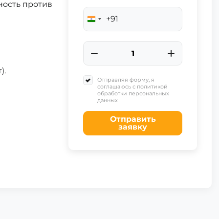
ность против
+91
India
+91
).
Отправляя форму, я
соглашаюсь с политикой
обработки персональных
данных
Отправить
заявку