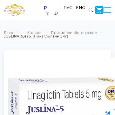
₽
РУС
ENG
₹
₽
Главная
Каталог
Противодиабетические
JUSLINA 30таб. (Линаглиптин 5мг)