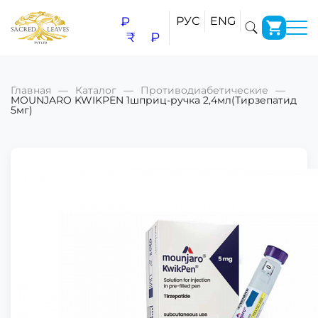
₽
РУС
ENG
₹
₽
Главная
Каталог
Противодиабетические
MOUNJARO KWIKPEN 1шприц-ручка 2,4мл(Тирзепатид
5мг)