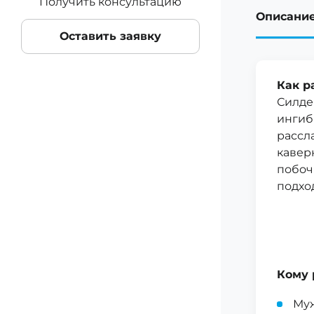
Получить консультацию
Описани
Оставить заявку
Как р
Силде
ингиб
рассл
кавер
побоч
подход
Кому 
Муж