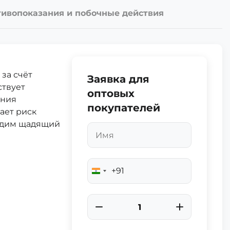
ивопоказания и побочные действия
за счёт
Заявка для
ствует
оптовых
ения
покупателей
ает риск
ходим щадящий
+91
India
+91