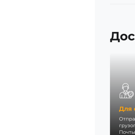
Дос
Для 
Отпра
грузо
Почты