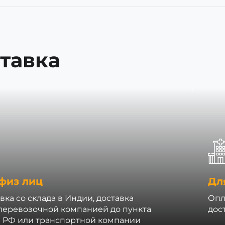
тавка
физ лиц
Дл
вка со склада в Индии, доставка
Опл
перевозочной компанией до пункта
дос
 РФ или транспортной компании