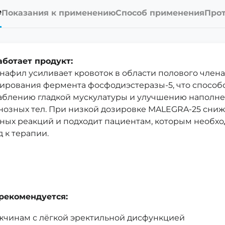
е
Показания к применению
Способ применения
Прот
аботает продукт:
нафил усиливает кровоток в области полового члена 
ирования фермента фосфодиэстеразы-5, что способ
аблению гладкой мускулатуры и улучшению наполн
нозных тел. При низкой дозировке MALEGRA-25 сниж
ных реакций и подходит пациентам, которым необ
 к терапии.
рекомендуется:
чинам с лёгкой эректильной дисфункцией