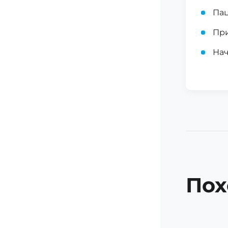
Пац
При
Нач
Пох