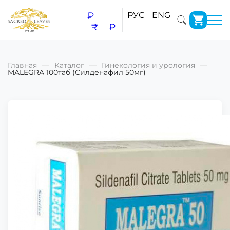
₽
РУС
ENG
₹
₽
Главная
Каталог
Гинекология и урология
MALEGRA 100таб (Силденафил 50мг)