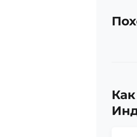
Пох
Как
Ин