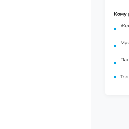
Кому 
Жен
Муж
Пац
Тол