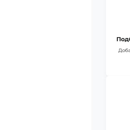
Под
Доба