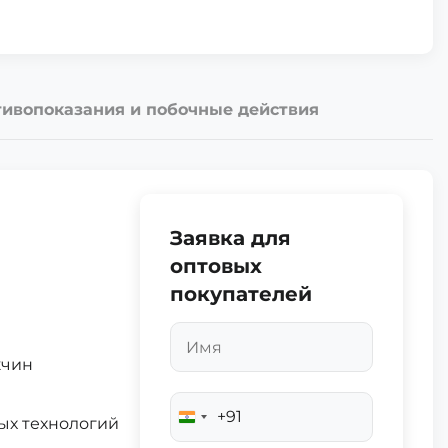
ивопоказания и побочные действия
Заявка для
оптовых
покупателей
жчин
+91
India
ых технологий
+91