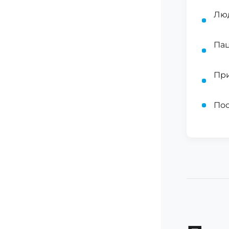
Лю
Пац
При
Пос