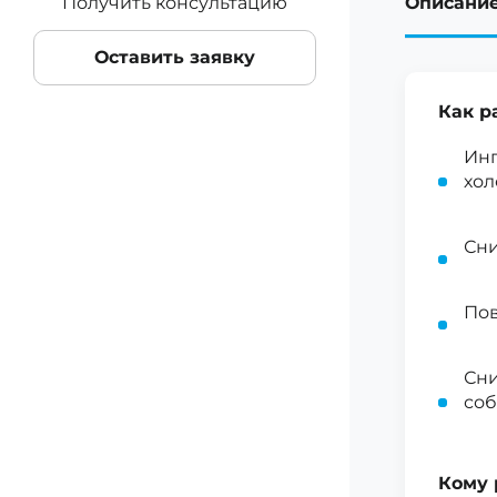
Получить консультацию
Описани
Оставить заявку
Как р
Инг
хол
Сни
По
Сни
со
Кому 