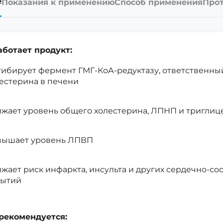
е
Показания к применению
Способ применения
Прот
аботает продукт:
ибирует фермент ГМГ-КоА-редуктазу, ответственный
естерина в печени
жает уровень общего холестерина, ЛПНП и триглиц
вышает уровень ЛПВП
жает риск инфаркта, инсульта и других сердечно-со
бытий
рекомендуется: