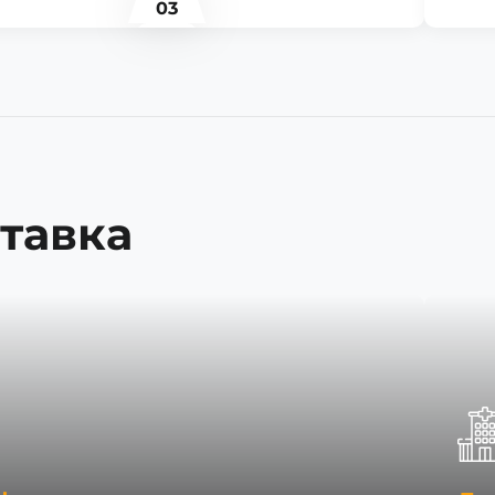
03
тавка