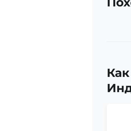
Пох
Как
Ин