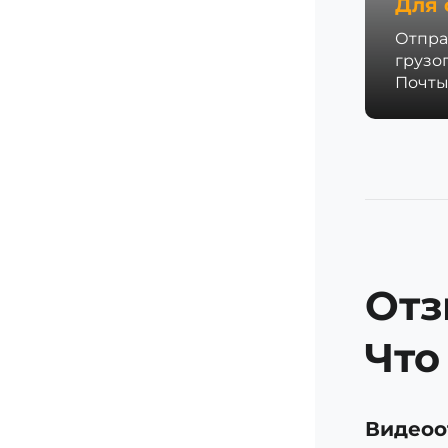
Для 
Отпра
грузо
Почты
Отз
Что
Видеоо