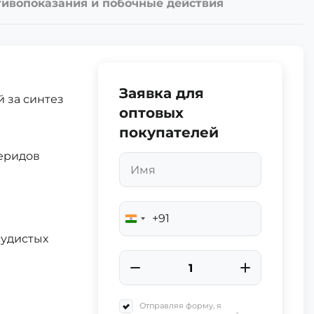
ивопоказания и побочные действия
Заявка для
 за синтез
оптовых
покупателей
еридов
+91
India
+91
судистых
Отправляя форму, я