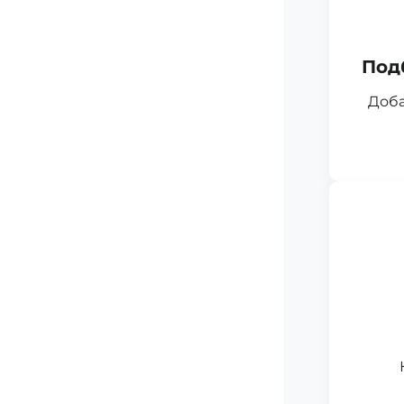
Под
Доба