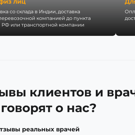
физ лиц
Дл
вка со склада в Индии, доставка
Опл
перевозочной компанией до пункта
дос
 РФ или транспортной компании
ывы клиентов и врач
 говорят о нас?
тзывы реальных врачей