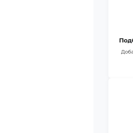
Под
Доба