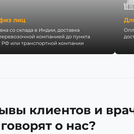
физ лиц
Дл
вка со склада в Индии, доставка
Опл
перевозочной компанией до пункта
дос
 РФ или транспортной компании
ывы клиентов и врач
 говорят о нас?