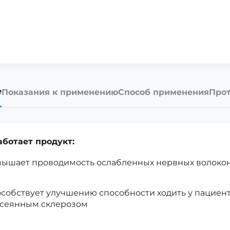
е
Показания к применению
Способ применения
Прот
аботает продукт:
ышает проводимость ослабленных нервных волоко
собствует улучшению способности ходить у пациент
ссеянным склерозом