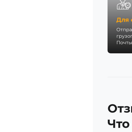
Для 
Отпра
грузо
Почты
Отз
Что