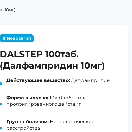
н 10мг)
# Невралгия
DALSTEP 100таб.
(Далфампридин 10мг)
Действующее вещество:
Далфампридин
Форма выпуска:
10x10 таблеток
пролонгированного действия
Группа болезни:
Неврологические
расстройства