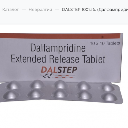
Каталог
Невралгия
DALSTEP 100таб. (Далфамприди