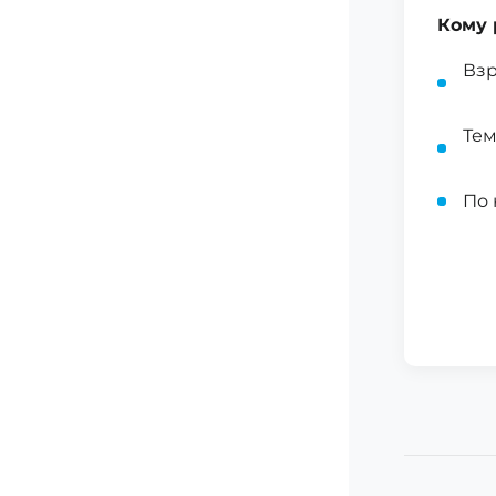
Кому 
Взр
Тем
По 