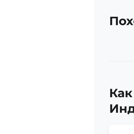
Пох
Как
Ин