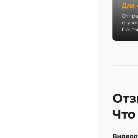
Для 
Отпра
грузо
Почты
Отз
Что
Видеоо