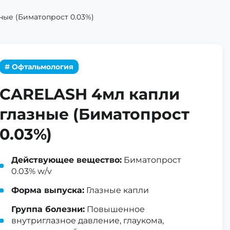
ные (Биматопрост 0.03%)
# Офтальмология
CARELASH 4мл капли
глазные (Биматопрост
0.03%)
Действующее вещество:
Биматопрост
0.03% w/v
Форма выпуска:
Глазные капли
Группа болезни:
Повышенное
внутриглазное давление, глаукома,