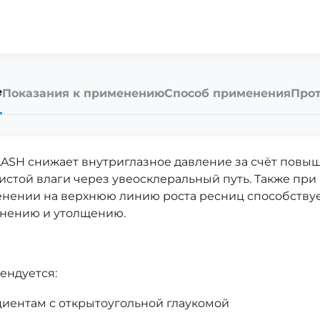
е
Показания к применению
Способ применения
Прот
ASH снижает внутриглазное давление за счёт повыш
истой влаги через увеосклеральный путь. Также пр
нении на верхнюю линию роста ресниц способствуе
нению и утолщению.
ендуется:
иентам с открытоугольной глаукомой