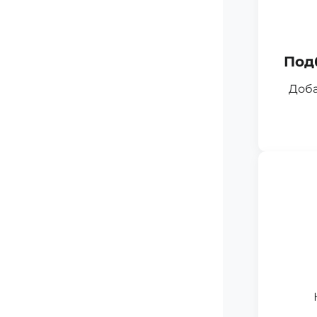
Под
Доба