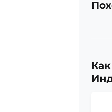
Пох
Как
Ин