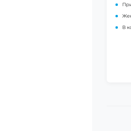
Пр
Жен
В к