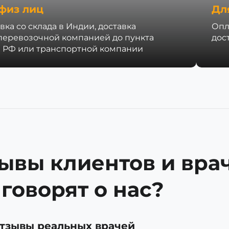
физ лиц
Дл
вка со склада в Индии, доставка
Опл
перевозочной компанией до пункта
дос
 РФ или транспортной компании
ывы клиентов и врач
 говорят о нас?
тзывы реальных врачей