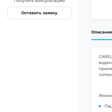
Получить консультацию
Оставить заявку
Описани
CAREL
водян
приме
потем
Реком
Пац