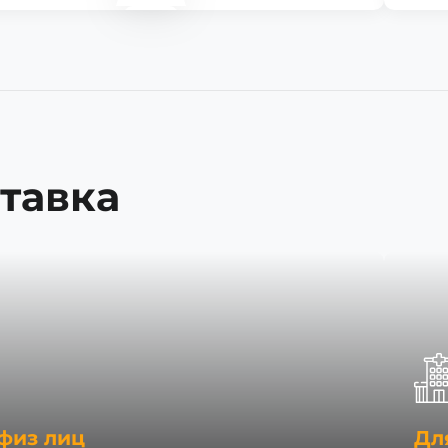
тавка
физ лиц
Дл