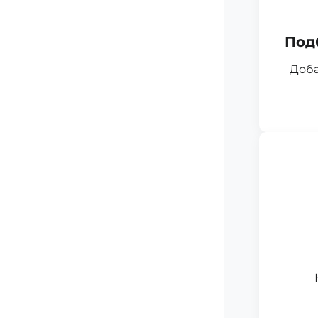
Под
Доба