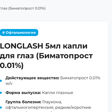
лаз (Биматопрост 0.01%)
# Офтальмология
LONGLASH 5мл капли
для глаз (Биматопрост
0.01%)
Действующее вещество:
Биматопрост 0.01%
w/v
Форма выпуска:
Капли глазные
Группа болезни:
Глаукома,
офтальмогипертензия, редкие/короткие