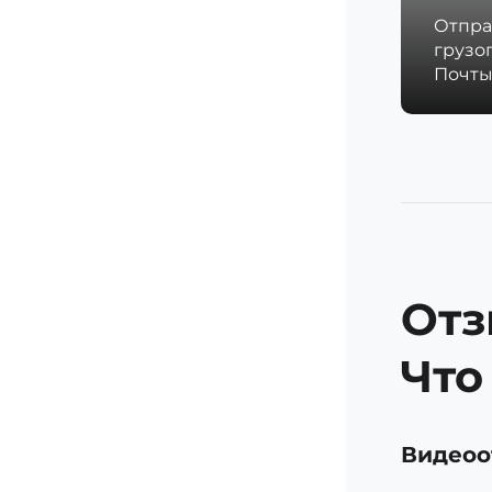
Отпра
грузо
Почты
Отз
Что
Видеоо