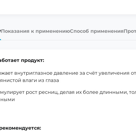
е
Показания к применению
Способ применения
Прот
аботает продукт:
жает внутриглазное давление за счёт увеличения о
янистой влаги из глаза
мулирует рост ресниц, делая их более длинными, т
мными
рекомендуется: