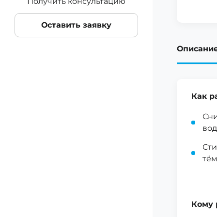
Получить консультацию
Оставить заявку
Описани
Как р
Сни
вод
Сти
тё
Кому 