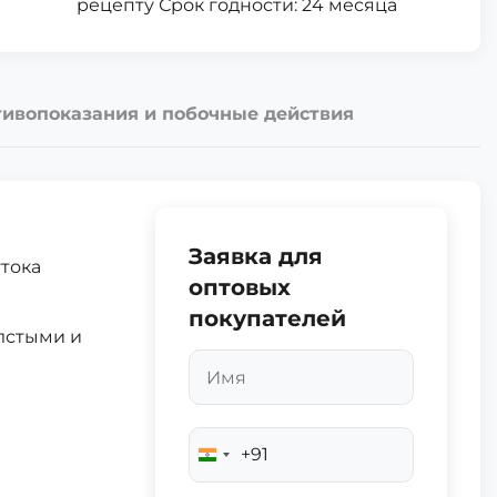
рецепту Срок годности: 24 месяца
ивопоказания и побочные действия
Заявка для
ттока
оптовых
покупателей
олстыми и
+91
India
+91