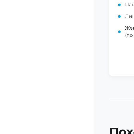
Пац
Лиц
Жен
(по
Пох