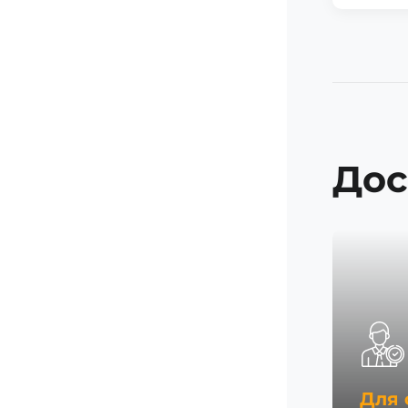
Дос
Для 