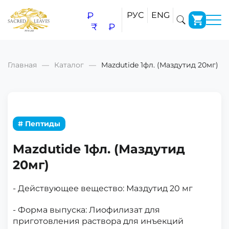
₽
РУС
ENG
₹
₽
Главная
Каталог
Mazdutide 1фл. (Маздутид 20мг)
# Пептиды
Mazdutide 1фл. (Маздутид
20мг)
- Действующее вещество: Маздутид 20 мг
- Форма выпуска: Лиофилизат для
приготовления раствора для инъекций