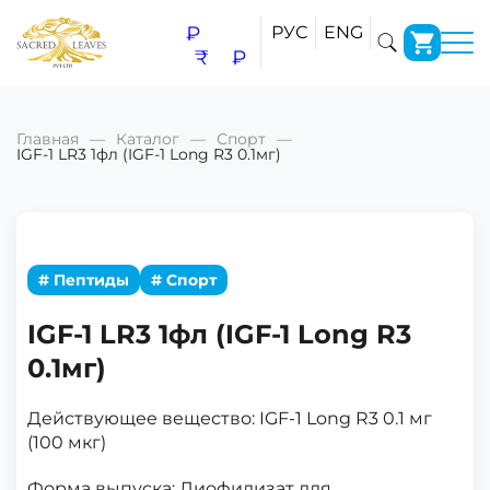
₽
РУС
ENG
₹
₽
Главная
Каталог
Спорт
IGF-1 LR3 1фл (IGF-1 Long R3 0.1мг)
# Пептиды
# Спорт
IGF-1 LR3 1фл (IGF-1 Long R3
0.1мг)
Действующее вещество: IGF-1 Long R3 0.1 мг
(100 мкг)
Форма выпуска: Лиофилизат для