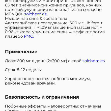
контролируемый мониторинг 104 женщин 40–
65 лет: значимое снижение приливов, ночных
потений, улучшение качества жизни согласно
MENQOL
solchem.es
.
Мышечная сила & состав тела
Австралийское исследование: 600 мг Libifem +
упражнения → +1,09 кг мышечной массы ног, –
0,96 кг жира, улучшение силы → эффект против
плацебо
PMC
.
Применение
Доза: 600 мг в день (2×300 мг) с едой
solchem.es
.
Срок: 8–12 недель.
Хорошо переносится, побочек минимум,
рекомендован врачами.
Безопасность и ограничения
Побочные эффекты маловероятны; отмечены
лёгкие — вздутие и акне