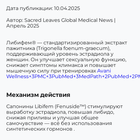
Дата публикации:
10.04.2025
Автор: Sacred Leaves Global Medical News |
Апрель 2025
Либифем® — стандартизированный экстракт
пажитника (Trigonella foenum-graecum),
поддерживающий уровень эстрадиола у
женщин. Он улучшает сексуальную функцию,
снижает симптомы климакса и повышает
мышечную силу при тренировках
Avani
Wellness+3PMC+3PubMed+3
MedPath+2PubMed+2P
Механизм действия
Сапонины Libifem (Fenuside™) стимулируют
выработку эстрадиола, повышая либидо,
снижая приливы и улучшая общее
самочувствие — всё без использования
синтетических гормонов .