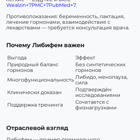
Wealzin+7PMC+7PubMed+7
.
Противопоказания: беременность, лактация,
лечение гормонами, взаимодействия с
лекарствами — требуется консультация врача.
Почему Либифем важен
Выгода
Эффект
Природный баланс
Без синтетических
гормонов
гормонов
Либидо, менопауза,
Многофункциональность
сила
Подтверждён
Клинически доказан
исследованиями
Сочетается с
Поддержка тренинга
физнагрузками
Отраслевой взгляд
Либифем — пример премиального