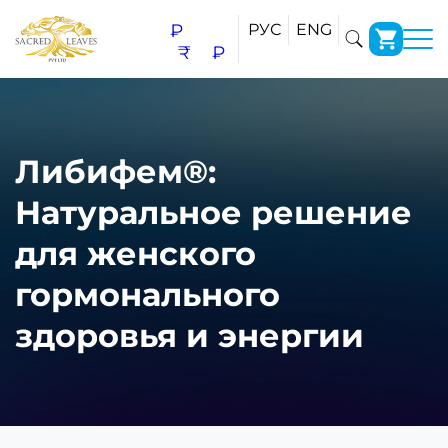
₽
РУС
ENG
₹
₽
Либифем®:
Натуральное решение
для женского
гормонального
здоровья и энергии