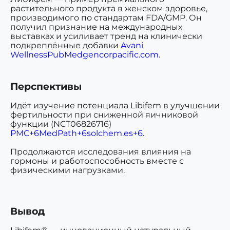
растительного продукта в женском здоровье,
производимого по стандартам FDA/GMP. Он
получил признание на международных
выставках и усиливает тренд на клинически
подкреплённые добавки
Avani
Wellness
PubMed
gencorpacific.com
.
Перспективы
Идёт изучение потенциала Libifem в улучшении
фертильности при сниженной яичниковой
функции (NCT06826716)
PMC+6MedPath+6solchem.es+6
.
Продолжаются исследования влияния на
гормоны и работоспособность вместе с
физическими нагрузками.
Вывод