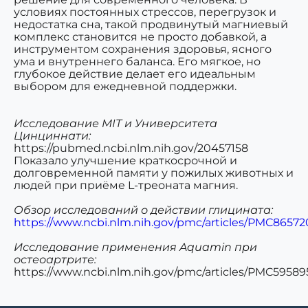
условиях постоянных стрессов, перегрузок и
недостатка сна, такой продвинутый магниевый
комплекс становится не просто добавкой, а
инструментом сохранения здоровья, ясного
ума и внутреннего баланса
. Его мягкое, но
глубокое действие делает его идеальным
выбором для ежедневной поддержки.
Исследование MIT и Университета
Цинциннати:
https://pubmed.ncbi.nlm.nih.gov/20457158
Показало улучшение краткосрочной и
долговременной памяти у пожилых животных и
людей при приёме L-треоната магния.
Обзор исследований о действии глицината:
https://www.ncbi.nlm.nih.gov/pmc/articles/PMC86572
Исследование применения Aquamin при
остеоартрите:
https://www.ncbi.nlm.nih.gov/pmc/articles/PMC59589